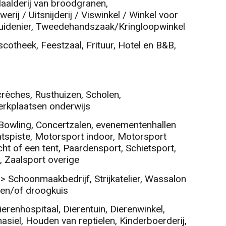
Maalderij van broodgranen,
rij / Uitsnijderij / Viswinkel / Winkel voor
kruidenier, Tweedehandszaak/Kringloopwinkel
cotheek, Feestzaal, Frituur, Hotel en B&B,
rèches, Rusthuizen, Scholen,
erkplaatsen onderwijs
n, Bowling, Concertzalen, evenementenhallen
tspiste, Motorsport indoor, Motorsport
cht of een tent, Paardensport, Schietsport,
, Zaalsport overige
>> Schoonmaakbedrijf, Strijkatelier, Wassalon
 en/of droogkuis
ierenhospitaal, Dierentuin, Dierenwinkel,
siel, Houden van reptielen, Kinderboerderij,