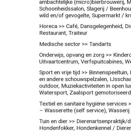
ambachtelijke (micro)bierbrouwerij, 
Schoonheidssalon, Slagerij / Beenhouwe
wild en/of gevogelte, Supermarkt / 
Horeca >> Café, Dansgelegenheid, Dis
Restaurant, Traiteur
Medische sector >> Tandarts
Onderwijs, opvang en zorg >> Kinderc
Uitvaartcentrum, Verfspuitcabines, W
Sport en vrije tijd >> Binnenspeeltui
en andere schouwspelzalen, IJsschaa
outdoor, Muziekactiviteiten in open lu
Watersport, Zaalsport gemotoriseerd
Textiel en sanitaire hygiëne services 
– Wasserette (self service), Wasserij
Tuin en dier >> Dierenartsenpraktijk/d
Hondenfokker, Hondenkennel / Dierena