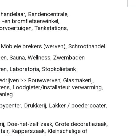
handelaar, Bandencentrale,
s -en bromfietsenwinkel,
rvoertuigen, Tankstations,
 Mobiele brekers (werven), Schroothandel
sen, Sauna, Wellness, Zwembaden
, Laboratoria, Stookolietank
drijven >> Bouwwerven, Glasmakerij,
ns, Loodgieter/installateur verwarming,
aanleg
ycenter, Drukkerij, Lakker / poedercoater,
ij, Doe-het-zelf zaak, Grote decoratiezaak,
ntair, Kapperszaak, Kleinschalige of