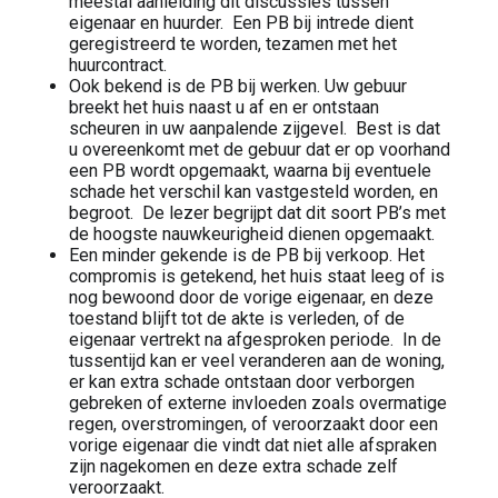
meestal aanleiding dit discussies tussen
eigenaar en huurder. Een PB bij intrede dient
geregistreerd te worden, tezamen met het
huurcontract.
Ook bekend is de PB bij werken. Uw gebuur
breekt het huis naast u af en er ontstaan
scheuren in uw aanpalende zijgevel. Best is dat
u overeenkomt met de gebuur dat er op voorhand
een PB wordt opgemaakt, waarna bij eventuele
schade het verschil kan vastgesteld worden, en
begroot. De lezer begrijpt dat dit soort PB’s met
de hoogste nauwkeurigheid dienen opgemaakt.
Een minder gekende is de PB bij verkoop. Het
compromis is getekend, het huis staat leeg of is
nog bewoond door de vorige eigenaar, en deze
toestand blijft tot de akte is verleden, of de
eigenaar vertrekt na afgesproken periode. In de
tussentijd kan er veel veranderen aan de woning,
er kan extra schade ontstaan door verborgen
gebreken of externe invloeden zoals overmatige
regen, overstromingen, of veroorzaakt door een
vorige eigenaar die vindt dat niet alle afspraken
zijn nagekomen en deze extra schade zelf
veroorzaakt.